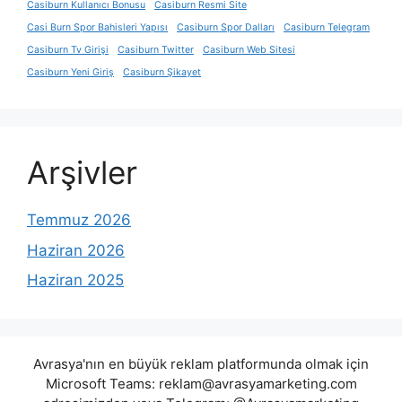
Casiburn Kullanıcı Bonusu
Casiburn Resmi Site
Casi Burn Spor Bahisleri Yapısı
Casiburn Spor Dalları
Casiburn Telegram
Casiburn Tv Girişi
Casiburn Twitter
Casiburn Web Sitesi
Casiburn Yeni Giriş
Casiburn Şikayet
Arşivler
Temmuz 2026
Haziran 2026
Haziran 2025
Avrasya'nın en büyük reklam platformunda olmak için
Microsoft Teams:
reklam@avrasyamarketing.com