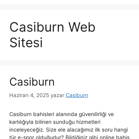
Casiburn Web
Sitesi
Casiburn
Haziran 4, 2025
yazar
Casiburn
Casiburn bahisleri alanında güvenilirliği ve
karlılığıyla bilinen sunduğu hizmetleri
inceleyeceğiz. Size ele alacağımız ilk soru hangi
tür e-spor olduğudur? Bildiğiniz gibi online bahis