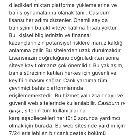
diledikleri miktarı platforma yüklemelerine ve
bahis oynamalarına olanak tanır. Casiburn
lisansı her adımı düzenler. Önemli sayıda
bahisçinin bu aktiviteye katılma fırsatı yoktur.
Bu, kişisel bilgilerinizin ve finansal
kazançlarınızın potansiyel risklere maruz kaldığı
anlamına gelir. Bu sitelerden uzak durulmalıdır.
Lisansınızın doğruluğunu doğruladıktan sonra
siteye kayıt olmanız çok önemlidir. Bu yaklaşım,
bahis sürecinin katılan herkes için güvenli ve
keyifli olmasını sağlar. Canlı yardıma tüm
çevrimiçi bahis platformlarında
erişilememektedir. Bu hizmet yalnızca onaylı ve
güvenli web sitelerinde kullanılabilir.
Casiburn tv
girişi
, sitenin tüm kullanıcılarına
karşılaşabilecekleri her türlü sorunda yardımcı
olmak için burada. Bu web sitesinde yardım için
7/24 erişilebilen bir canlı destek bölümü