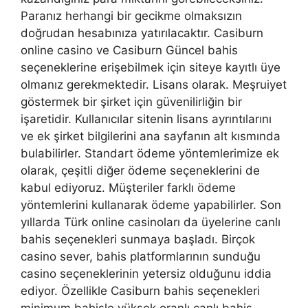
Paranız herhangi bir gecikme olmaksızın
doğrudan hesabınıza yatırılacaktır. Casiburn
online casino ve Casiburn Güncel bahis
seçeneklerine erişebilmek için siteye kayıtlı üye
olmanız gerekmektedir. Lisans olarak. Meşruiyet
göstermek bir şirket için güvenilirliğin bir
işaretidir. Kullanıcılar sitenin lisans ayrıntılarını
ve ek şirket bilgilerini ana sayfanın alt kısmında
bulabilirler. Standart ödeme yöntemlerimize ek
olarak, çeşitli diğer ödeme seçeneklerini de
kabul ediyoruz. Müşteriler farklı ödeme
yöntemlerini kullanarak ödeme yapabilirler. Son
yıllarda Türk online casinoları da üyelerine canlı
bahis seçenekleri sunmaya başladı. Birçok
casino sever, bahis platformlarının sunduğu
casino seçeneklerinin yetersiz olduğunu iddia
ediyor. Özellikle Casiburn bahis seçenekleri