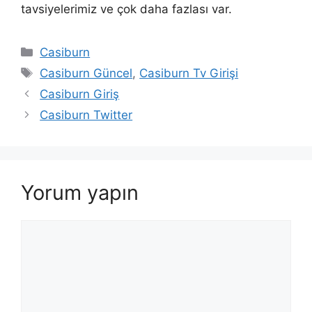
tavsiyelerimiz ve çok daha fazlası var.
Kategoriler
Casiburn
Etiketler
Casiburn Güncel
,
Casiburn Tv Girişi
Casiburn Giriş
Casiburn Twitter
Yorum yapın
Yorum