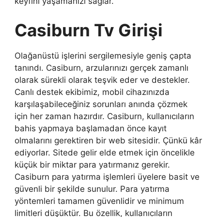
keyfini yaşamanızı sağlar.
Casiburn Tv Girişi
Olağanüstü işlerini sergilemesiyle geniş çapta
tanındı. Casiburn, arzularınızı gerçek zamanlı
olarak sürekli olarak teşvik eder ve destekler.
Canlı destek ekibimiz, mobil cihazınızda
karşılaşabileceğiniz sorunları anında çözmek
için her zaman hazırdır. Casiburn, kullanıcıların
bahis yapmaya başlamadan önce kayıt
olmalarını gerektiren bir web sitesidir. Çünkü kâr
ediyorlar. Sitede gelir elde etmek için öncelikle
küçük bir miktar para yatırmanız gerekir.
Casiburn para yatırma işlemleri üyelere basit ve
güvenli bir şekilde sunulur. Para yatırma
yöntemleri tamamen güvenlidir ve minimum
limitleri düşüktür. Bu özellik, kullanıcıların