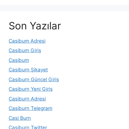
Son Yazılar
Casibum Adresi
Casibum Giriş
Casibum
Casiburn Şikayet
Casiburn Güncel Giriş
Casiburn Yeni Giriş
Casiburn Adresi
Casiburn Telegram
Casi Burn
Casiburn Twitter