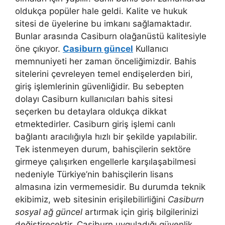
oldukça popüler hale geldi. Kalite ve hukuk
sitesi de üyelerine bu imkanı sağlamaktadır.
Bunlar arasında Casiburn olağanüstü kalitesiyle
öne çıkıyor.
Casiburn güncel
Kullanıcı
memnuniyeti her zaman önceliğimizdir. Bahis
sitelerini çevreleyen temel endişelerden biri,
giriş işlemlerinin güvenliğidir. Bu sebepten
dolayı Casiburn kullanıcıları bahis sitesi
seçerken bu detaylara oldukça dikkat
etmektedirler. Casiburn giriş işlemi canlı
bağlantı aracılığıyla hızlı bir şekilde yapılabilir.
Tek istenmeyen durum, bahisçilerin sektöre
girmeye çalışırken engellerle karşılaşabilmesi
nedeniyle Türkiye’nin bahisçilerin lisans
almasına izin vermemesidir. Bu durumda teknik
ekibimiz, web sitesinin erişilebilirliğini
Casiburn
sosyal ağ güncel
artırmak için giriş bilgilerinizi
değiştirecektir. Casiburn uyguladığı güvenlik