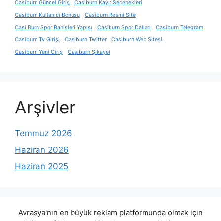
Casiburn Güncel Giriş
Casiburn Kayıt Seçenekleri
Casiburn Kullanıcı Bonusu
Casiburn Resmi Site
Casi Burn Spor Bahisleri Yapısı
Casiburn Spor Dalları
Casiburn Telegram
Casiburn Tv Girişi
Casiburn Twitter
Casiburn Web Sitesi
Casiburn Yeni Giriş
Casiburn Şikayet
Arşivler
Temmuz 2026
Haziran 2026
Haziran 2025
Avrasya'nın en büyük reklam platformunda olmak için