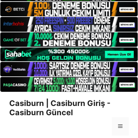
İçeriğe
Casiburn | Casiburn Giriş -
atla
Casiburn Güncel
Menü