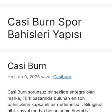
Casi Burn Spor
Bahisleri Yapısı
Casi Burn
Haziran 9, 2025
yazar
Casiburn
Casi Burn sorunsuz bir şekilde entegre olan
marka, Türk pazarında bulunan en son
bahisçilerin kapsamlı bir derlemesidir. Bildiğiniz
gibi, sosyal medya hesaplarının önemi iyi