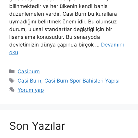
bilinmektedir ve her ülkenin kendi bahis
düzenlemeleri vardır. Casi Burn bu kurallara
uymadığını belirtmek önemlidir. Bu olumsuz
durum, ulusal standartlar değiştiği için bir
lisanslama konusudur. Bu senaryoda
devletimizin dünya çapında birçok …
Devamını
oku
Kategoriler
Casiburn
Etiketler
Casi Burn
,
Casi Burn Spor Bahisleri Yapısı
Yorum yap
Son Yazılar