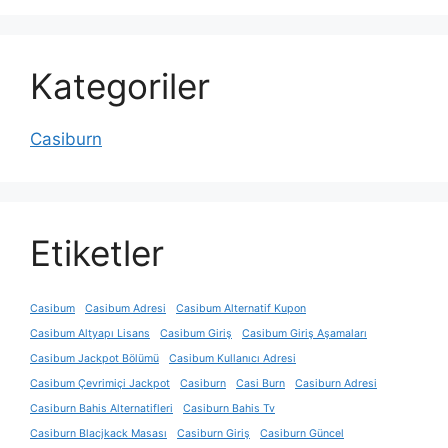
Kategoriler
Casiburn
Etiketler
Casibum
Casibum Adresi
Casibum Alternatif Kupon
Casibum Altyapı Lisans
Casibum Giriş
Casibum Giriş Aşamaları
Casibum Jackpot Bölümü
Casibum Kullanıcı Adresi
Casibum Çevrimiçi Jackpot
Casiburn
Casi Burn
Casiburn Adresi
Casiburn Bahis Alternatifleri
Casiburn Bahis Tv
Casiburn Blacjkack Masası
Casiburn Giriş
Casiburn Güncel