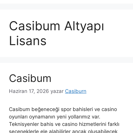
Casibum Altyapı
Lisans
Casibum
Haziran 17, 2026
yazar
Casiburn
Casibum beğeneceği spor bahisleri ve casino
oyunları oynamanın yeni yollarımız var.
Teknisyenler bahis ve casino hizmetlerini farklı
seçeneklerle ele alabilirler ancak oluşabilecek