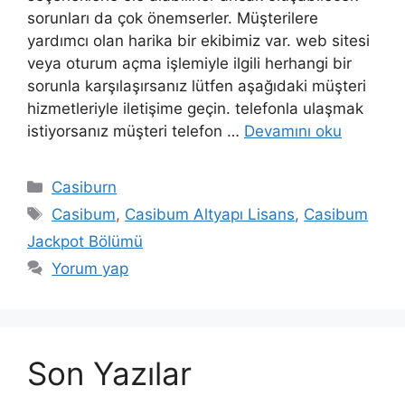
sorunları da çok önemserler. Müşterilere
yardımcı olan harika bir ekibimiz var. web sitesi
veya oturum açma işlemiyle ilgili herhangi bir
sorunla karşılaşırsanız lütfen aşağıdaki müşteri
hizmetleriyle iletişime geçin. telefonla ulaşmak
istiyorsanız müşteri telefon …
Devamını oku
Kategoriler
Casiburn
Etiketler
Casibum
,
Casibum Altyapı Lisans
,
Casibum
Jackpot Bölümü
Yorum yap
Son Yazılar