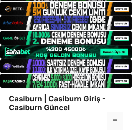
İçeriğe
Casiburn | Casiburn Giriş -
atla
Casiburn Güncel
Menü