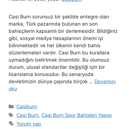
Casi Burn sorunsuz bir şekilde entegre olan
marka, Türk pazarında bulunan en son
bahisçilerin kapsamlı bir derlemesidir. Bildiğiniz
gibi, sosyal medya hesaplarının önemi iyi
bilinmektedir ve her ülkenin kendi bahis
düzenlemeleri vardır. Casi Burn bu kurallara
uymadığını belirtmek önemlidir. Bu olumsuz
durum, ulusal standartlar değiştiği için bir
lisanslama konusudur. Bu senaryoda
devletimizin dünya çapında birçok …
Devamını
oku
Kategoriler
Casiburn
Etiketler
Casi Burn
,
Casi Burn Spor Bahisleri Yapısı
Yorum yap