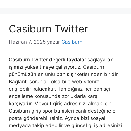
Casiburn Twitter
Haziran 7, 2025
yazar
Casiburn
Casiburn Twitter değerli faydalar sağlayarak
işimizi yükseltmeye çalışıyoruz. Casiburn
günümüzün en ünlü bahis şirketlerinden biridir.
Bağlantı sorunları olsa bile web siteniz
erişilebilir kalacaktır. Tanıdığınız her bahisçi
engelleme konusunda zorluklarla karşı
karşıyadır. Mevcut giriş adresinizi almak için
Casiburn giriş spor bahisleri canlı desteğine e-
posta gönderebilirsiniz. Ayrıca bizi sosyal
medyada takip edebilir ve güncel giriş adresinizi