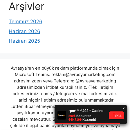
Arşivler
Temmuz 2026
Haziran 2026
Haziran 2025
Avrasya'nın en büyük reklam platformunda olmak için
Microsoft Teams:
reklam@avrasyamarketing.com
adresimizden veya Telegram: @Avrasyamarketing
adresimizden irtibat kurabilirsiniz. (Tek iletişim
adreslerimiz teams / telegram ve mail adresimizdir.
Harici hiçbir iletişim adresimiz bulunmamaktadır.
Lütfen itibar etmeyiniz.) Türkiye yasalarına göre 7258
sayılı kanun uyarınca yasa dışı bahis oynamanın
cezaları mevcuttur. Şu an bulunduğunuz site hiç bir
şekilde illegal bahis oyunları oynatmıyor ve oynamaya