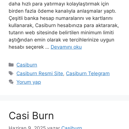
daha hızlı para yatırmayı kolaylaştırmak için
birden fazla ödeme kanalıyla anlaşmalar yaptı.
Çeşitli banka hesap numaralarını ve kartlarını
kullanarak, Casiburn hesabınıza para aktararak,
tutarın web sitesinde belirtilen minimum limiti
aştığından emin olarak ve tercihlerinize uygun
hesabı seçerek …
Devamını oku
Kategoriler
Casiburn
Etiketler
Casiburn Resmi Site
,
Casiburn Telegram
Yorum yap
Casi Burn
Haziran 9, 2025
yazar
Casiburn