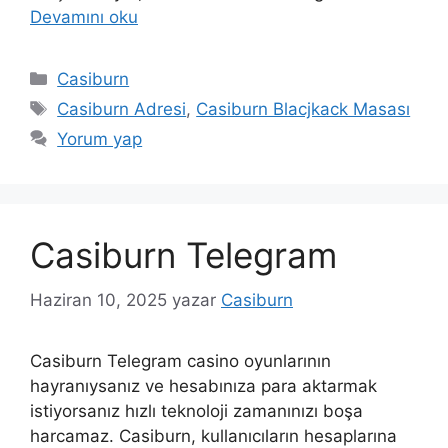
Devamını oku
Kategoriler
Casiburn
Etiketler
Casiburn Adresi
,
Casiburn Blacjkack Masası
Yorum yap
Casiburn Telegram
Haziran 10, 2025
yazar
Casiburn
Casiburn Telegram casino oyunlarının
hayranıysanız ve hesabınıza para aktarmak
istiyorsanız hızlı teknoloji zamanınızı boşa
harcamaz. Casiburn, kullanıcıların hesaplarına