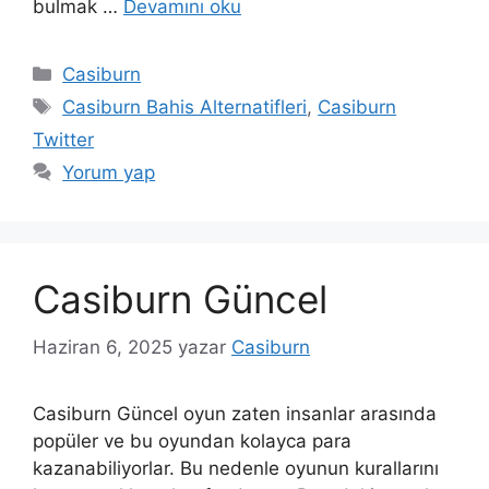
bulmak …
Devamını oku
Kategoriler
Casiburn
Etiketler
Casiburn Bahis Alternatifleri
,
Casiburn
Twitter
Yorum yap
Casiburn Güncel
Haziran 6, 2025
yazar
Casiburn
Casiburn Güncel oyun zaten insanlar arasında
popüler ve bu oyundan kolayca para
kazanabiliyorlar. Bu nedenle oyunun kurallarını